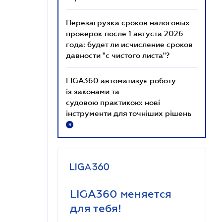
Перезагрузка сроков налоговых
проверок после 1 августа 2026
года: будет ли исчисление сроков
давности "с чистого листа"?
LIGA360 автоматизує роботу
із законами та
судовою практикою: нові
інструменти для точніших рішень
R
LIGA360 меняется
для тебя!