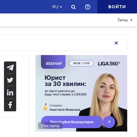
ВОЙТИ
RU
Темы
Реклама