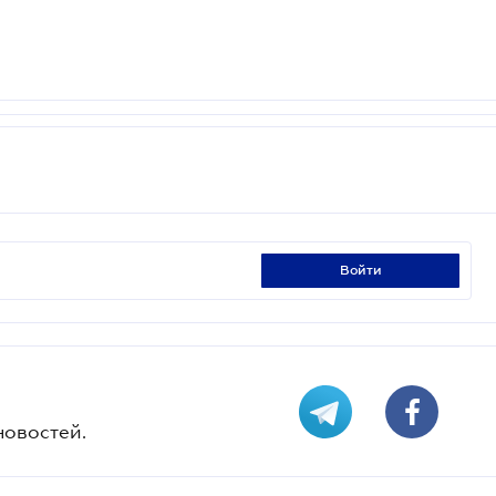
войти
новостей.