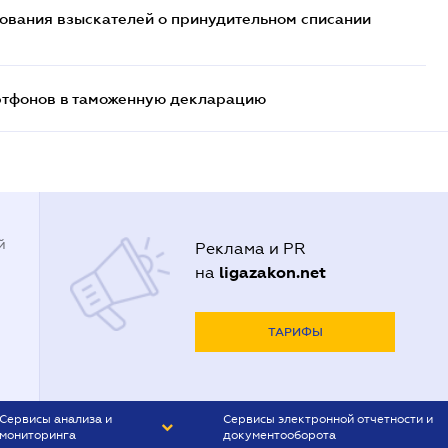
бования взыскателей о принудительном списании
артфонов в таможенную декларацию
й
Реклама и PR
ligazakon.net
на
ТАРИФЫ
Сервисы анализа и
Сервисы электронной отчетности и
мониторинга
документооборота