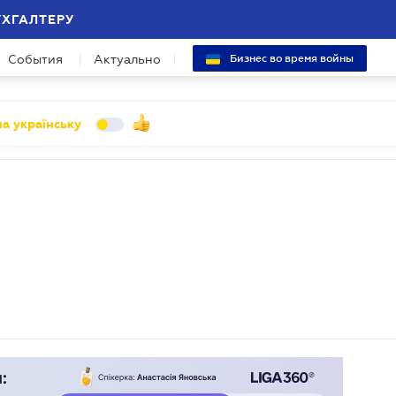
УХГАЛТЕРУ
События
Актуально
Бизнес во время войны
а українську