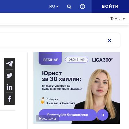
ВОЙТИ
RU
Темы
Реклама