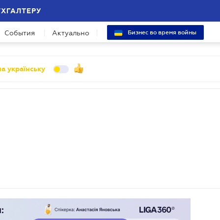
УХГАЛТЕРУ
События
Актуально
Бизнес во время войны
а українську