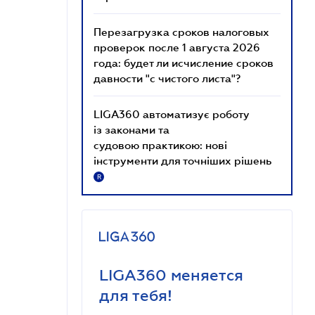
Перезагрузка сроков налоговых
проверок после 1 августа 2026
года: будет ли исчисление сроков
давности "с чистого листа"?
LIGA360 автоматизує роботу
із законами та
судовою практикою: нові
інструменти для точніших рішень
R
LIGA360 меняется
для тебя!