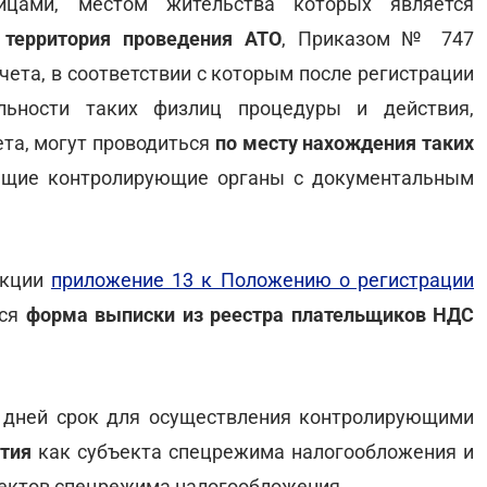
лицами, местом жительства которых является
 территория проведения АТО
, Приказом № 747
учета, в соответствии с которым после регистрации
льности таких физлиц процедуры и действия,
чета, могут проводиться
по месту нахождения таких
ющие контролирующие органы с документальным
акции
приложение 13 к Положению о регистрации
тся
форма выписки из реестра плательщиков НДС
х дней срок для осуществления контролирующими
ятия
как субъекта спецрежима налогообложения и
ъектов спецрежима налогообложения.