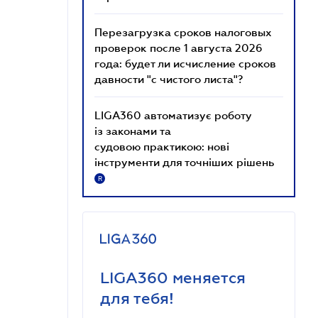
Перезагрузка сроков налоговых
проверок после 1 августа 2026
года: будет ли исчисление сроков
давности "с чистого листа"?
LIGA360 автоматизує роботу
із законами та
судовою практикою: нові
інструменти для точніших рішень
R
LIGA360 меняется
для тебя!