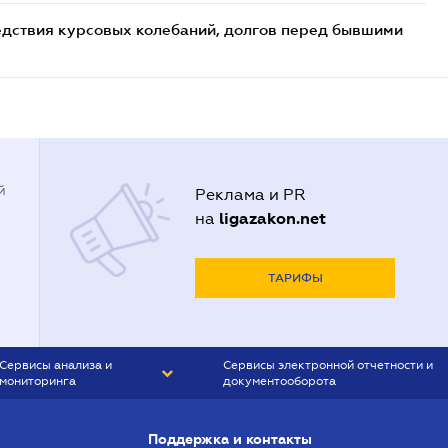
едствия курсовых колебаний, долгов перед бывшими
й
Реклама и PR
ligazakon.net
на
ТАРИФЫ
Сервисы анализа и
Сервисы электронной отчетности и
мониторинга
документооборота
CONTR AGENT
Liga:REPORT
Поддержка и контакты
SMS-МАЯК