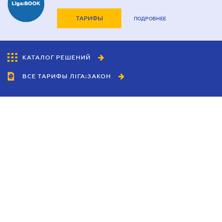
ТАРИФЫ
ПОДРОБНЕЕ
КАТАЛОГ РЕШЕНИЙ
ВСЕ ТАРИФЫ ЛІГА:ЗАКОН
Сотрудничество
Агенты
Дилеры
Политика
конфиденциальности
Условия использования
сайта
Реклама
Блог