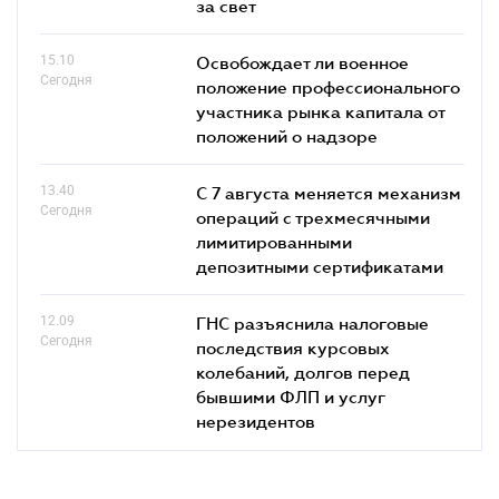
за свет
15.10
Освобождает ли военное
Сегодня
положение профессионального
участника рынка капитала от
положений о надзоре
13.40
С 7 августа меняется механизм
Сегодня
операций с трехмесячными
лимитированными
депозитными сертификатами
12.09
ГНС разъяснила налоговые
Сегодня
последствия курсовых
колебаний, долгов перед
бывшими ФЛП и услуг
нерезидентов