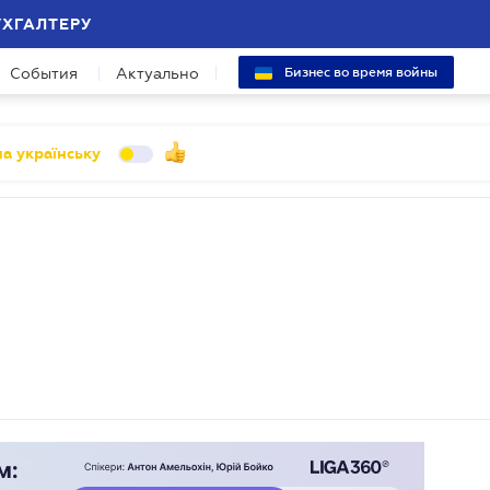
УХГАЛТЕРУ
События
Актуально
Бизнес во время войны
а українську