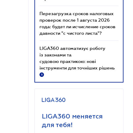
Перезагрузка сроков налоговых
проверок после 1 августа 2026
года: будет ли исчисление сроков
давности "с чистого листа"?
LIGA360 автоматизує роботу
із законами та
судовою практикою: нові
інструменти для точніших рішень
R
LIGA360 меняется
для тебя!