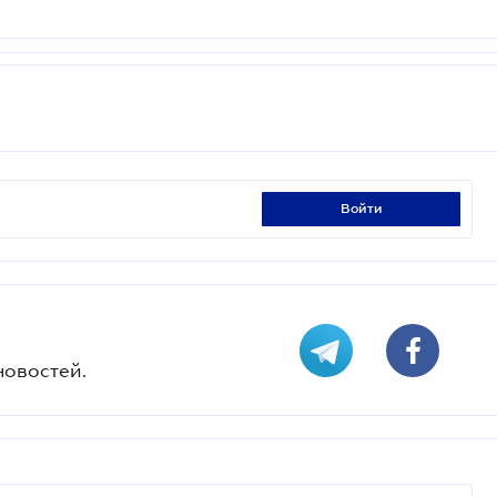
войти
новостей.