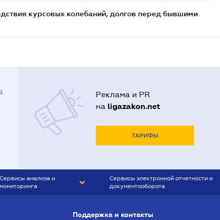
едствия курсовых колебаний, долгов перед бывшими
й
Реклама и PR
ligazakon.net
на
ТАРИФЫ
Сервисы анализа и
Сервисы электронной отчетности и
мониторинга
документооборота
CONTR AGENT
Liga:REPORT
Поддержка и контакты
SMS-МАЯК