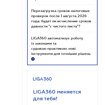
Перезагрузка сроков налоговых
проверок после 1 августа 2026
года: будет ли исчисление сроков
давности "с чистого листа"?
LIGA360 автоматизує роботу
із законами та
судовою практикою: нові
інструменти для точніших рішень
R
LIGA360 меняется
для тебя!