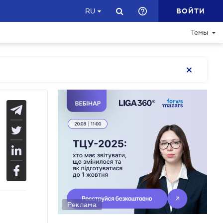
ВОЙТИ
RU
Темы
Реклама