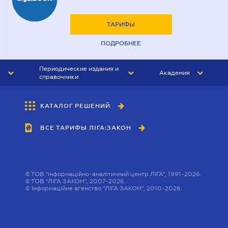
ТАРИФЫ
ПОДРОБНЕЕ
Периодические издания и
Академия
справочники
ЮРИСТ&ЗАКОН
АКАДЕМИЯ ЛІГА:ЗАКОН
КАТАЛОГ РЕШЕНИЙ
БУХГАЛТЕР&ЗАКОН
ВСЕ ТАРИФЫ ЛІГА:ЗАКОН
ВЕСТНИК МСФО
ИНТЕРБУХ
ЛИЧНЫЙ ЭКСПЕРТ
©
ТОВ "інформаційно-аналітичний центр ЛІГА", 1991-2026.
©
ТОВ "ЛІГА ЗАКОН", 2007-2026.
©
Інформаційне агенство "ЛІГА:ЗАКОН", 2010-2026.