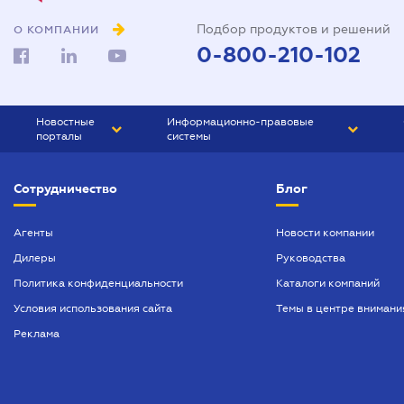
Подбор продуктов и решений
О КОМПАНИИ
0-800-210-102
Новостные
Информационно-правовые
порталы
системы
ЮРЛИГА
Право Украины
Сотрудничество
Блог
БИЗНЕС
ГРАНД
БУХГАЛТЕР.ua
ПРАЙМ
Агенты
Новости компании
Дилеры
Руководства
БУХГАЛТЕР ПРОФ
Политика конфиденциальности
Каталоги компаний
ЮРИСТ ПРОФ
Условия использования сайта
Темы в центре внимани
ЮРИСТ
Реклама
ПІДПРИЄМЕЦЬ