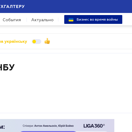
УХГАЛТЕРУ
События
Актуально
Бизнес во время войны
а українську
НБУ