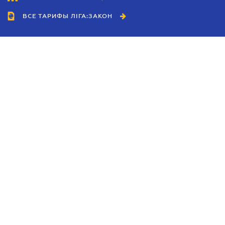
ВСЕ ТАРИФЫ ЛІГА:ЗАКОН
Сотрудничество
Агенты
Дилеры
Политика
конфиденциальности
Условия использования
сайта
Реклама
Блог
Новости компании
Руководства
Каталоги компаний
Темы в центре внимания