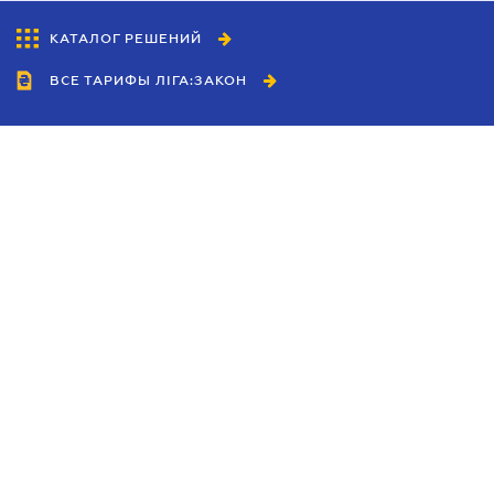
КАТАЛОГ РЕШЕНИЙ
ВСЕ ТАРИФЫ ЛІГА:ЗАКОН
Сотрудничество
Агенты
Дилеры
Политика
конфиденциальности
Условия использования
сайта
Реклама
Блог
Новости компании
Руководства