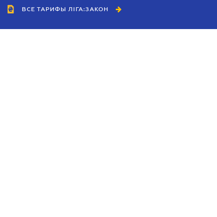
ВСЕ ТАРИФЫ ЛІГА:ЗАКОН
Сотрудничество
Агенты
Дилеры
Политика
конфиденциальности
Условия использования
сайта
Реклама
Блог
Новости компании
Руководства
Каталоги компаний
Темы в центре внимания