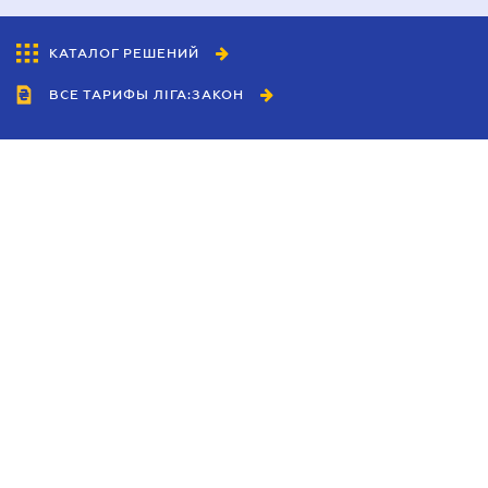
КАТАЛОГ РЕШЕНИЙ
ВСЕ ТАРИФЫ ЛІГА:ЗАКОН
Сотрудничество
Агенты
Дилеры
Политика
конфиденциальности
Условия использования
сайта
Реклама
Блог
Новости компании
Руководства