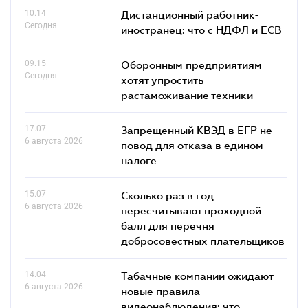
10.14
Дистанционный работник-
Сегодня
иностранец: что с НДФЛ и ЕСВ
09.15
Оборонным предприятиям
Сегодня
хотят упростить
растаможивание техники
17.07
Запрещенный КВЭД в ЕГР не
6 августа 2026
повод для отказа в едином
налоге
15.07
Сколько раз в год
6 августа 2026
пересчитывают проходной
балл для перечня
добросовестных плательщиков
14.04
Табачные компании ожидают
6 августа 2026
новые правила
видеонаблюдения: что