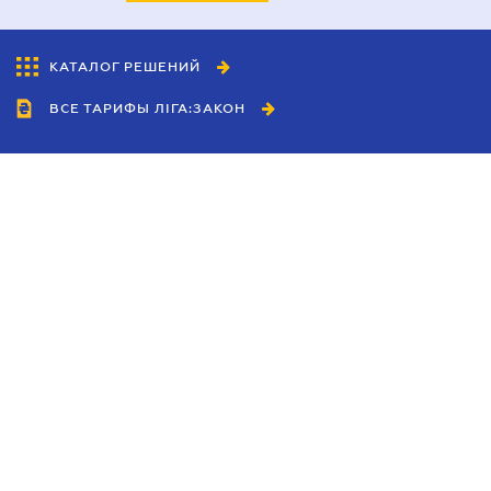
КАТАЛОГ РЕШЕНИЙ
ВСЕ ТАРИФЫ ЛІГА:ЗАКОН
Сотрудничество
Агенты
Дилеры
Политика
конфиденциальности
Условия использования
сайта
Реклама
Блог
Новости компании
Руководства