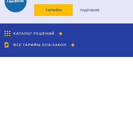
ТАРИФЫ
ПОДРОБНЕЕ
КАТАЛОГ РЕШЕНИЙ
ВСЕ ТАРИФЫ ЛІГА:ЗАКОН
Сотрудничество
Агенты
Дилеры
Политика
конфиденциальности
Условия использования
сайта
Реклама
Блог