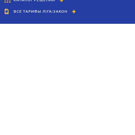
КАТАЛОГ РЕШЕНИЙ
ВСЕ ТАРИФЫ ЛІГА:ЗАКОН
Сотрудничество
Агенты
Дилеры
Политика
конфиденциальности
Условия использования
сайта
Реклама
Блог
Новости компании
Руководства
Каталоги компаний
Темы в центре внимания