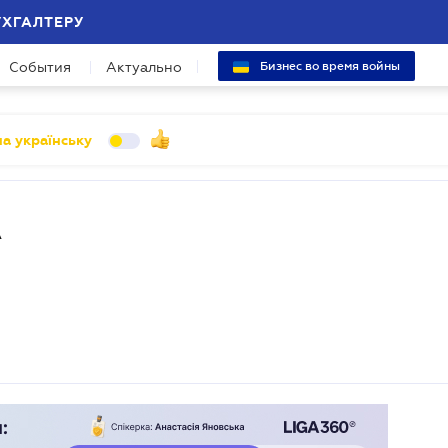
УХГАЛТЕРУ
События
Актуально
Бизнес во время войны
а українську
А