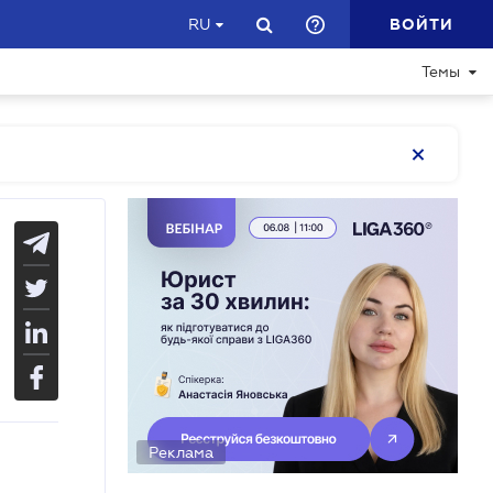
ВОЙТИ
RU
Темы
Реклама