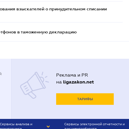
бования взыскателей о принудительном списании
артфонов в таможенную декларацию
й
Реклама и PR
ligazakon.net
на
ТАРИФЫ
Сервисы анализа и
Сервисы электронной отчетности и
мониторинга
документооборота