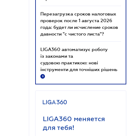
Перезагрузка сроков налоговых
проверок после 1 августа 2026
года: будет ли исчисление сроков
давности "с чистого листа"?
LIGA360 автоматизує роботу
із законами та
судовою практикою: нові
інструменти для точніших рішень
R
LIGA360 меняется
для тебя!