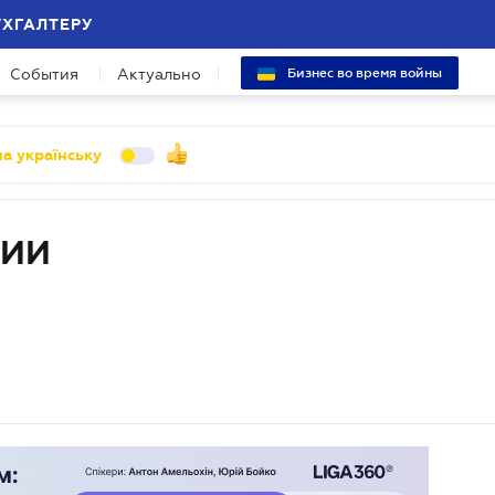
УХГАЛТЕРУ
События
Актуально
Бизнес во время войны
а українську
ЦИИ