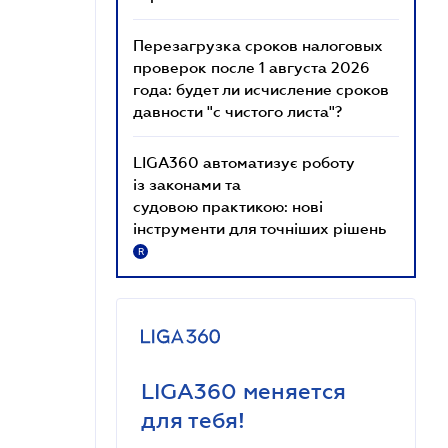
Перезагрузка сроков налоговых
проверок после 1 августа 2026
года: будет ли исчисление сроков
давности "с чистого листа"?
LIGA360 автоматизує роботу
із законами та
судовою практикою: нові
інструменти для точніших рішень
R
LIGA360 меняется
для тебя!