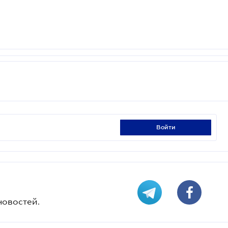
войти
новостей.