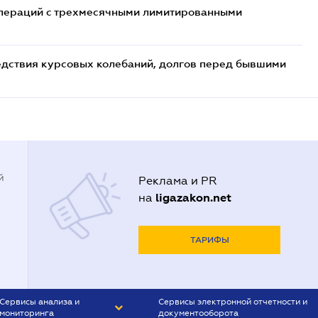
 операций с трехмесячными лимитированными
едствия курсовых колебаний, долгов перед бывшими
й
Реклама и PR
ligazakon.net
на
ТАРИФЫ
Сервисы анализа и
Сервисы электронной отчетности и
мониторинга
документооборота