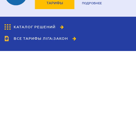
ТАРИФЫ
ПОДРОБНЕЕ
КАТАЛОГ РЕШЕНИЙ
ВСЕ ТАРИФЫ ЛІГА:ЗАКОН
Сотрудничество
Агенты
Дилеры
Политика
конфиденциальности
Условия использования
сайта
Реклама
Блог
Новости компании