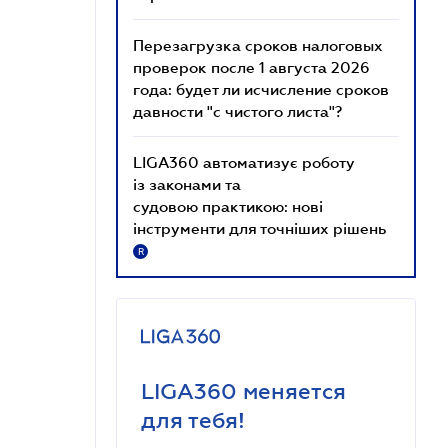
Перезагрузка сроков налоговых
проверок после 1 августа 2026
года: будет ли исчисление сроков
давности "с чистого листа"?
LIGA360 автоматизує роботу
із законами та
судовою практикою: нові
інструменти для точніших рішень
R
LIGA360 меняется
для тебя!