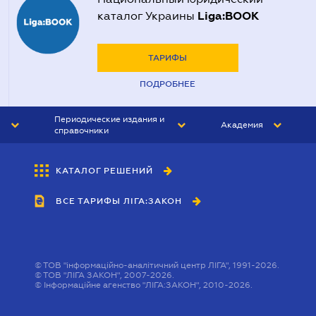
Liga:BOOK
каталог Украины
ТАРИФЫ
ПОДРОБНЕЕ
Периодические издания и
Академия
справочники
ЮРИСТ&ЗАКОН
АКАДЕМИЯ ЛІГА:ЗАКОН
КАТАЛОГ РЕШЕНИЙ
БУХГАЛТЕР&ЗАКОН
ВСЕ ТАРИФЫ ЛІГА:ЗАКОН
ВЕСТНИК МСФО
ИНТЕРБУХ
ЛИЧНЫЙ ЭКСПЕРТ
©
ТОВ "інформаційно-аналітичний центр ЛІГА", 1991-2026.
©
ТОВ "ЛІГА ЗАКОН", 2007-2026.
©
Інформаційне агенство "ЛІГА:ЗАКОН", 2010-2026.