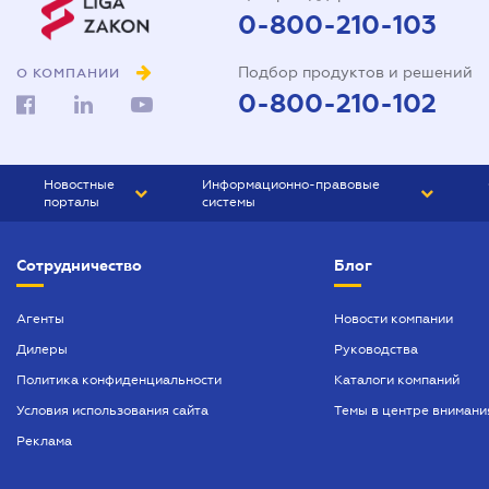
0-800-210-103
Подбор продуктов и решений
О КОМПАНИИ
0-800-210-102
Новостные
Информационно-правовые
порталы
системы
ЮРЛИГА
Право Украины
Сотрудничество
Блог
БИЗНЕС
ГРАНД
БУХГАЛТЕР.ua
ПРАЙМ
Агенты
Новости компании
Дилеры
Руководства
БУХГАЛТЕР ПРОФ
Политика конфиденциальности
Каталоги компаний
ЮРИСТ ПРОФ
Условия использования сайта
Темы в центре внимани
ЮРИСТ
Реклама
ПІДПРИЄМЕЦЬ