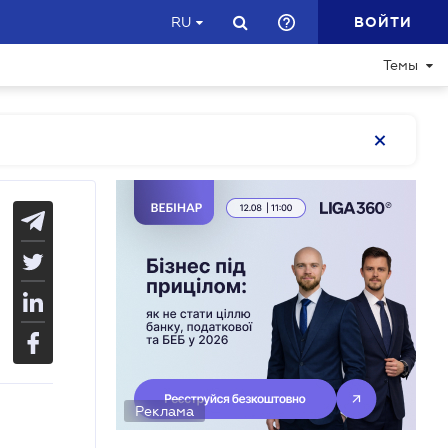
ВОЙТИ
RU
Темы
Реклама