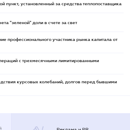
ой пункт, установленный за средства теплопоставщика
та "зеленой" доли в счете за свет
ие профессионального участника рынка капитала от
 операций с трехмесячными лимитированными
едствия курсовых колебаний, долгов перед бывшими
й
Реклама и PR