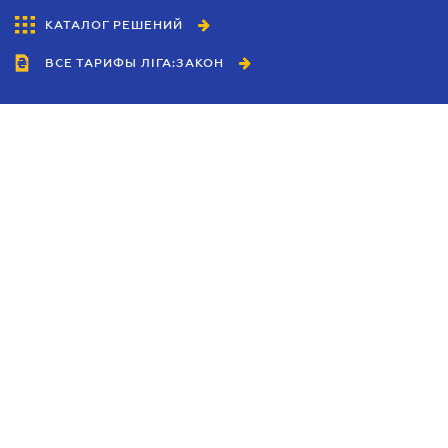
КАТАЛОГ РЕШЕНИЙ
ВСЕ ТАРИФЫ ЛІГА:ЗАКОН
Сотрудничество
Агенты
Дилеры
Политика
конфиденциальности
Условия использования
сайта
Реклама
Блог
Новости компании
Руководства
Каталоги компаний