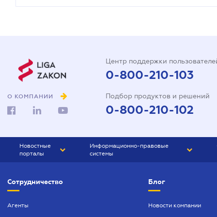
Центр поддержки пользователе
0-800-210-103
Подбор продуктов и решений
О КОМПАНИИ
0-800-210-102
Новостные
Информационно-правовые
порталы
системы
ЮРЛИГА
Право Украины
Сотрудничество
Блог
БИЗНЕС
ГРАНД
БУХГАЛТЕР.ua
ПРАЙМ
Агенты
Новости компании