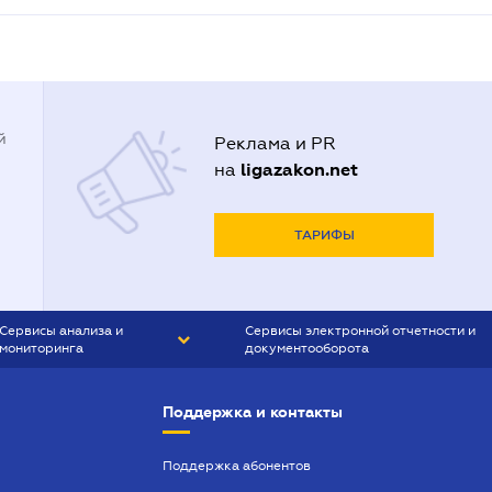
й
Реклама и PR
ligazakon.net
на
ТАРИФЫ
Сервисы анализа и
Сервисы электронной отчетности и
мониторинга
документооборота
CONTR AGENT
Liga:REPORT
Поддержка и контакты
SMS-МАЯК
VERDICTUM
Поддержка абонентов