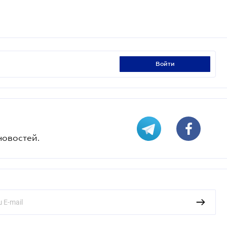
войти
новостей.