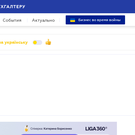
УХГАЛТЕРУ
События
Актуально
Бизнес во время войны
а українську