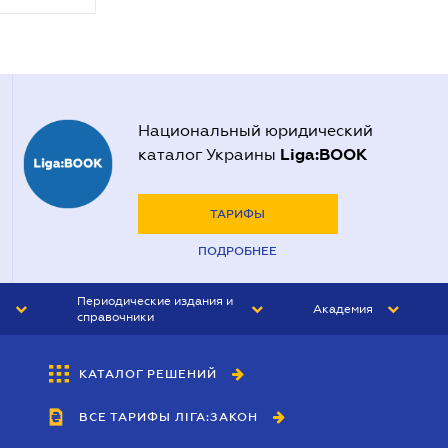
Национальный юридический
Liga:BOOK
каталог Украины
ТАРИФЫ
ПОДРОБНЕЕ
Периодические издания и
Академия
справочники
ЮРИСТ&ЗАКОН
АКАДЕМИЯ ЛІГА:ЗАКОН
КАТАЛОГ РЕШЕНИЙ
БУХГАЛТЕР&ЗАКОН
ВСЕ ТАРИФЫ ЛІГА:ЗАКОН
ВЕСТНИК МСФО