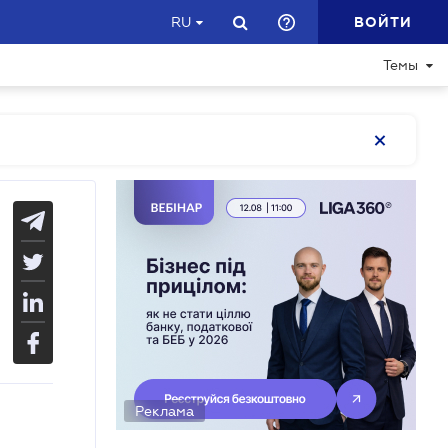
ВОЙТИ
RU
Темы
Реклама