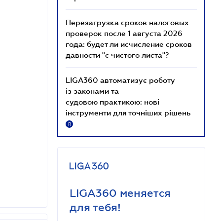
Перезагрузка сроков налоговых
проверок после 1 августа 2026
года: будет ли исчисление сроков
давности "с чистого листа"?
LIGA360 автоматизує роботу
із законами та
судовою практикою: нові
інструменти для точніших рішень
R
LIGA360 меняется
для тебя!