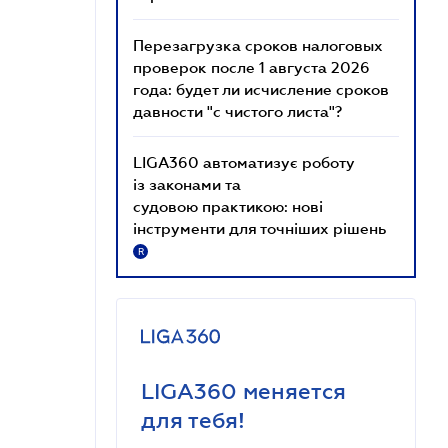
Перезагрузка сроков налоговых
проверок после 1 августа 2026
года: будет ли исчисление сроков
давности "с чистого листа"?
LIGA360 автоматизує роботу
із законами та
судовою практикою: нові
інструменти для точніших рішень
R
LIGA360 меняется
для тебя!