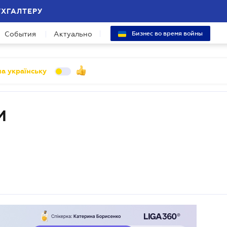
УХГАЛТЕРУ
События
Актуально
Бизнес во время войны
а українську
И