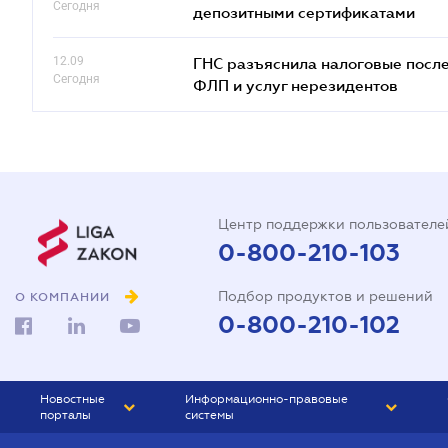
Сегодня
депозитными сертификатами
12.09
ГНС разъяснила налоговые посл
Сегодня
ФЛП и услуг нерезидентов
Центр поддержки пользователе
0-800-210-103
Подбор продуктов и решений
О КОМПАНИИ
0-800-210-102
Новостные
Информационно-правовые
порталы
системы
ЮРЛИГА
Право Украины