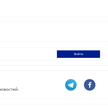
войти
новостей.