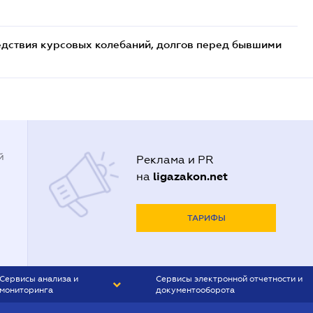
едствия курсовых колебаний, долгов перед бывшими
й
Реклама и PR
ligazakon.net
на
ТАРИФЫ
Сервисы анализа и
Сервисы электронной отчетности и
мониторинга
документооборота
CONTR AGENT
Liga:REPORT