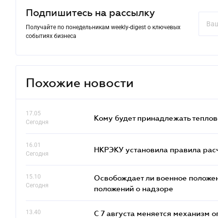
Подпишитесь на рассылку
Получайте по понедельникам weekly-digest о ключевых
событиях бизнеса
Похожие новости
17.05
Кому будет принадлежать теплов
Сегодня
16.01
НКРЭКУ установила правила расче
Сегодня
15.10
Освобождает ли военное положен
Сегодня
положений о надзоре
13.40
С 7 августа меняется механизм