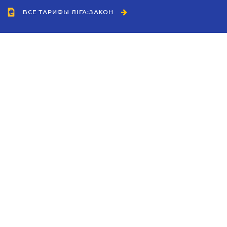
ВСЕ ТАРИФЫ ЛІГА:ЗАКОН
Сотрудничество
Агенты
Дилеры
Политика
конфиденциальности
Условия использования
сайта
Реклама
Блог
Новости компании
Руководства
Каталоги компаний
Темы в центре внимания