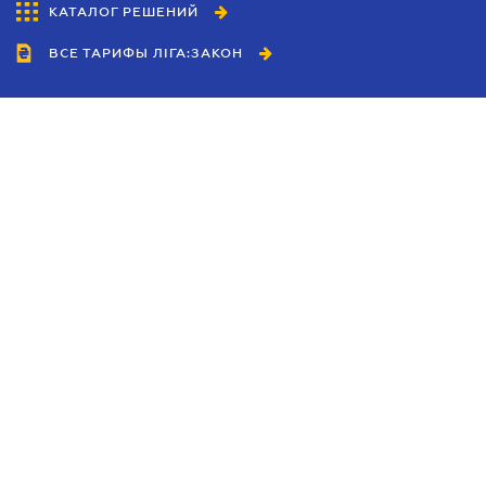
КАТАЛОГ РЕШЕНИЙ
ВСЕ ТАРИФЫ ЛІГА:ЗАКОН
Сотрудничество
Агенты
Дилеры
Политика
конфиденциальности
Условия использования
сайта
Реклама
Блог
Новости компании
Руководства
Каталоги компаний