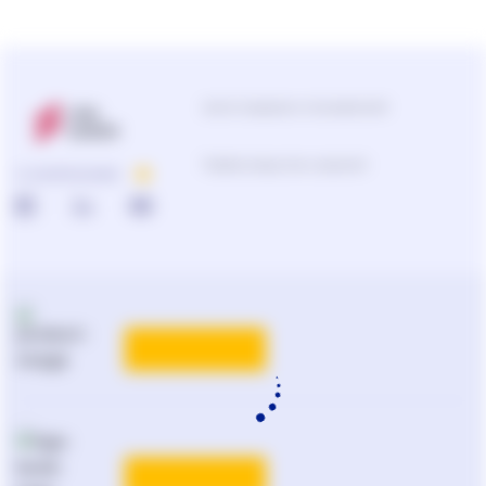
Центр поддержки пользователей
0-800-210-103
О КОМПАНИИ
Подбор продуктов и решений
0-800-210-102
Реклама и PR
на
ligazakon.net
ТАРИФЫ
Национальный юридический