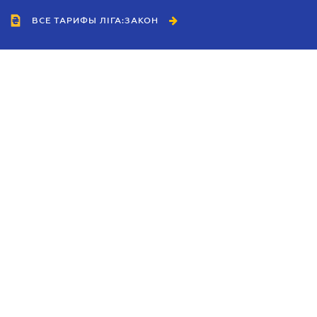
ВСЕ ТАРИФЫ ЛІГА:ЗАКОН
Сотрудничество
Агенты
Дилеры
Политика
конфиденциальности
Условия использования
сайта
Реклама
Блог
Новости компании
Руководства
Каталоги компаний
Темы в центре внимания