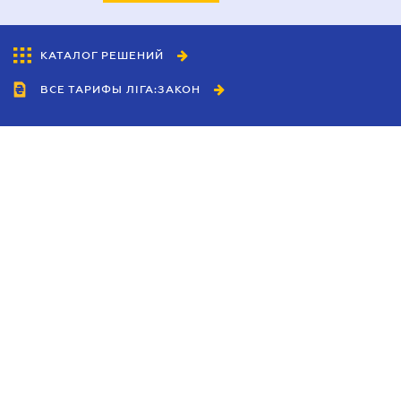
КАТАЛОГ РЕШЕНИЙ
ВСЕ ТАРИФЫ ЛІГА:ЗАКОН
Сотрудничество
Агенты
Дилеры
Политика
конфиденциальности
Условия использования
сайта
Реклама
Блог
Новости компании
Руководства