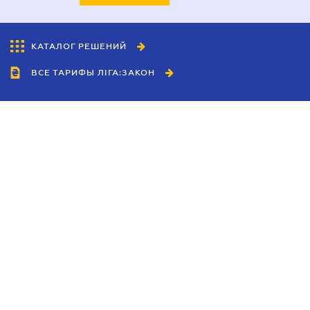
КАТАЛОГ РЕШЕНИЙ
ВСЕ ТАРИФЫ ЛІГА:ЗАКОН
Сотрудничество
Агенты
Дилеры
Политика
конфиденциальности
Условия использования
сайта
Реклама
Блог
Новости компании