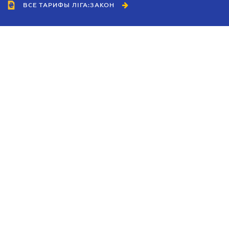
ВСЕ ТАРИФЫ ЛІГА:ЗАКОН
Сотрудничество
Агенты
Дилеры
Политика
конфиденциальности
Условия использования
сайта
Реклама
Блог
Новости компании
Руководства
Каталоги компаний
Темы в центре внимания