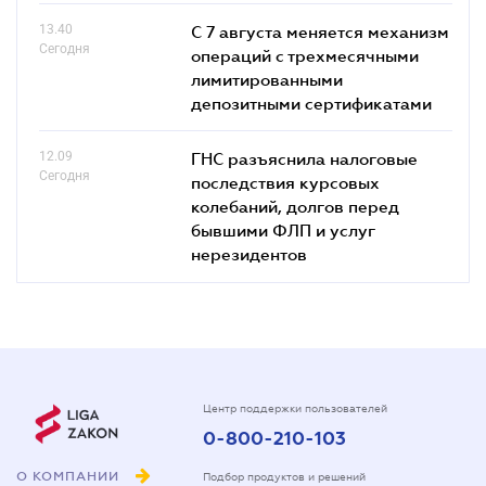
13.40
С 7 августа меняется механизм
Сегодня
операций с трехмесячными
лимитированными
депозитными сертификатами
12.09
ГНС разъяснила налоговые
Сегодня
последствия курсовых
колебаний, долгов перед
бывшими ФЛП и услуг
нерезидентов
Центр поддержки пользователей
0-800-210-103
О КОМПАНИИ
Подбор продуктов и решений