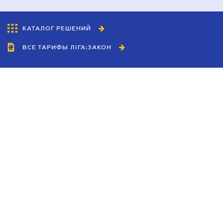
КАТАЛОГ РЕШЕНИЙ
ВСЕ ТАРИФЫ ЛІГА:ЗАКОН
Сотрудничество
Агенты
Дилеры
Политика
конфиденциальности
Условия использования
сайта
Реклама
Блог
Новости компании
Руководства