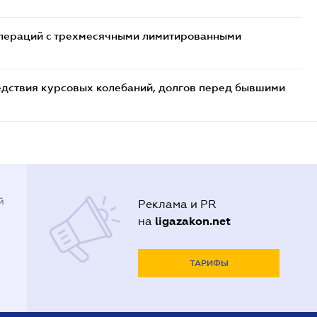
 операций с трехмесячными лимитированными
едствия курсовых колебаний, долгов перед бывшими
й
Реклама и PR
ligazakon.net
на
ТАРИФЫ