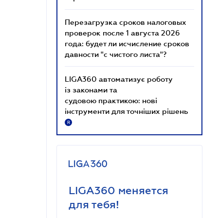
Перезагрузка сроков налоговых
проверок после 1 августа 2026
года: будет ли исчисление сроков
давности "с чистого листа"?
LIGA360 автоматизує роботу
із законами та
судовою практикою: нові
інструменти для точніших рішень
R
LIGA360 меняется
для тебя!