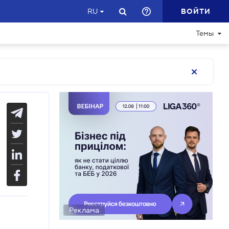
ВОЙТИ
RU
Темы
Реклама