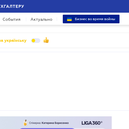
УХГАЛТЕРУ
События
Актуально
Бизнес во время войны
а українську