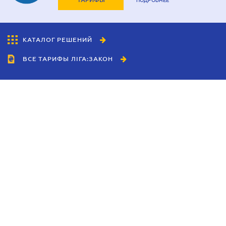
ТАРИФЫ
ПОДРОБНЕЕ
КАТАЛОГ РЕШЕНИЙ
ВСЕ ТАРИФЫ ЛІГА:ЗАКОН
Сотрудничество
Агенты
Дилеры
Политика
конфиденциальности
Условия использования
сайта
Реклама
Блог
Новости компании