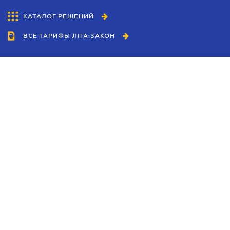
КАТАЛОГ РЕШЕНИЙ
ВСЕ ТАРИФЫ ЛІГА:ЗАКОН
Сотрудничество
Агенты
Дилеры
Политика
конфиденциальности
Условия использования
сайта
Реклама
Блог
Новости компании
Руководства
Каталоги компаний