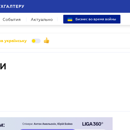
УХГАЛТЕРУ
События
Актуально
Бизнес во время войны
а українську
ИИ