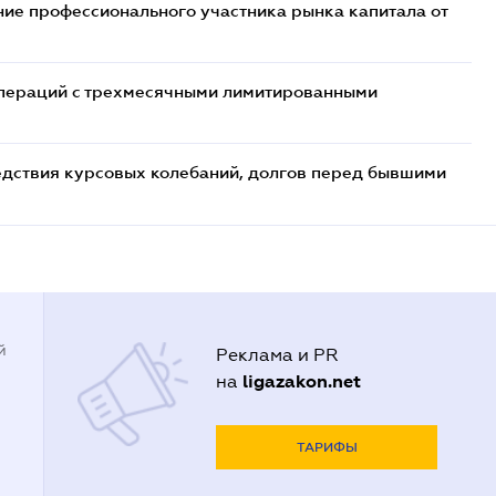
ие профессионального участника рынка капитала от
 операций с трехмесячными лимитированными
едствия курсовых колебаний, долгов перед бывшими
й
Реклама и PR
ligazakon.net
на
ТАРИФЫ