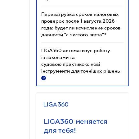
Перезагрузка сроков налоговых
проверок после 1 августа 2026
года: будет ли исчисление сроков
давности "с чистого листа"?
LIGA360 автоматизує роботу
із законами та
судовою практикою: нові
інструменти для точніших рішень
R
LIGA360 меняется
для тебя!