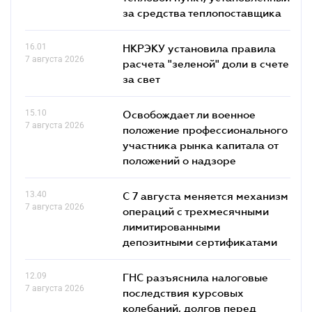
за средства теплопоставщика
16.01
НКРЭКУ установила правила
7 августа 2026
расчета "зеленой" доли в счете
за свет
15.10
Освобождает ли военное
7 августа 2026
положение профессионального
участника рынка капитала от
положений о надзоре
13.40
С 7 августа меняется механизм
7 августа 2026
операций с трехмесячными
лимитированными
депозитными сертификатами
12.09
ГНС разъяснила налоговые
7 августа 2026
последствия курсовых
колебаний, долгов перед