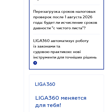
Перезагрузка сроков налоговых
проверок после 1 августа 2026
года: будет ли исчисление сроков
давности "с чистого листа"?
LIGA360 автоматизує роботу
із законами та
судовою практикою: нові
інструменти для точніших рішень
R
LIGA360 меняется
для тебя!