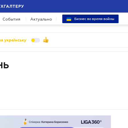
УХГАЛТЕРУ
События
Актуально
Бизнес во время войны
а українську
НЬ