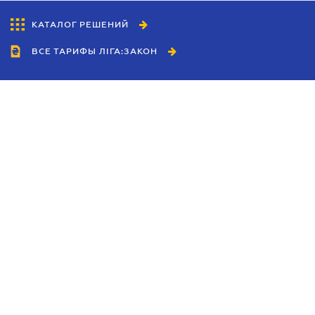
КАТАЛОГ РЕШЕНИЙ
ВСЕ ТАРИФЫ ЛІГА:ЗАКОН
Сотрудничество
Агенты
Дилеры
Политика
конфиденциальности
Условия использования
сайта
Реклама
Блог
Новости компании
Руководства