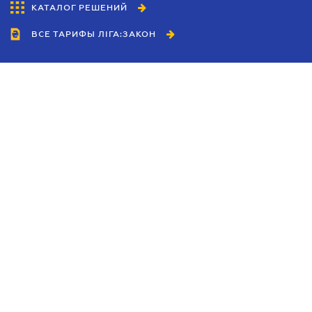
КАТАЛОГ РЕШЕНИЙ
ВСЕ ТАРИФЫ ЛІГА:ЗАКОН
Сотрудничество
Агенты
Дилеры
Политика
конфиденциальности
Условия использования
сайта
Реклама
Блог
Новости компании
Руководства
Каталоги компаний