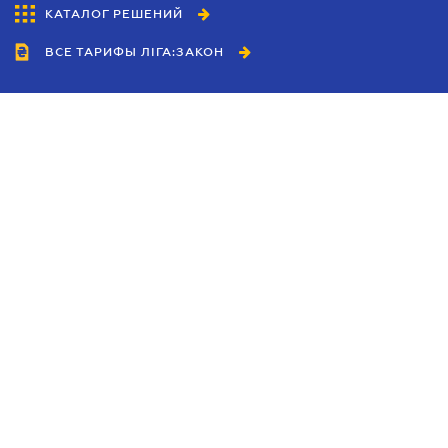
КАТАЛОГ РЕШЕНИЙ
ВСЕ ТАРИФЫ ЛІГА:ЗАКОН
Сотрудничество
Агенты
Дилеры
Политика
конфиденциальности
Условия использования
сайта
Реклама
Блог
Новости компании
Руководства
Каталоги компаний