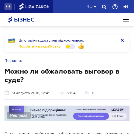
RU
БІЗНЕС
Ця сторінка доступна рідною мовою.
Перейти на українську
Персонал
Можно ли обжаловать выговор в
суде?
31 августа 2018, 12:49
3954
0
Реклама
Суть дела: работник обжаловал в суд приказ о