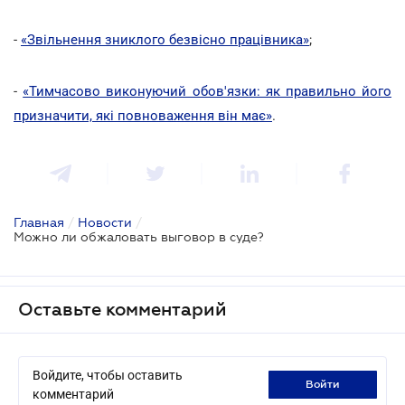
-
«Звільнення зниклого безвісно працівника»
;
-
«Тимчасово виконуючий обов'язки: як правильно його
призначити, які повноваження він має»
.
Главная
/
Новости
/
Можно ли обжаловать выговор в суде?
Оставьте комментарий
Войдите, чтобы оставить
войти
комментарий