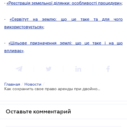
-
«Реєстрація земельної ділянки: особливості процедури»
;
-
«Сервітут на землю: що це таке та для чого
використовується»
;
-
«Цільове призначення землі: що це таке і на що
впливає»
.
Главная
/
Новости
/
Как сохранить свое право аренды при двойной регистрации?
Оставьте комментарий