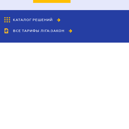
КАТАЛОГ РЕШЕНИЙ
ВСЕ ТАРИФЫ ЛІГА:ЗАКОН
Сотрудничество
Агенты
Дилеры
Политика
конфиденциальности
Условия использования
сайта
Реклама
Блог
Новости компании