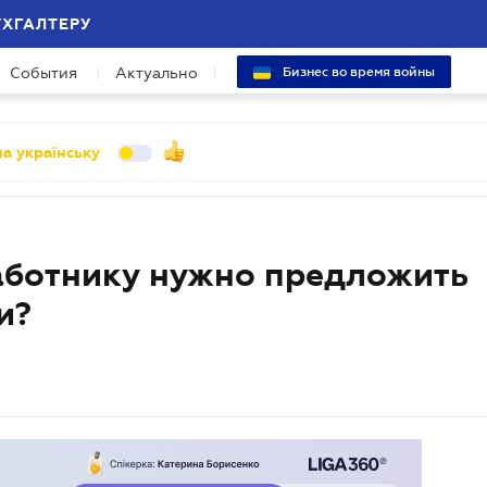
УХГАЛТЕРУ
События
Актуально
Бизнес во время войны
а українську
аботнику нужно предложить
и?