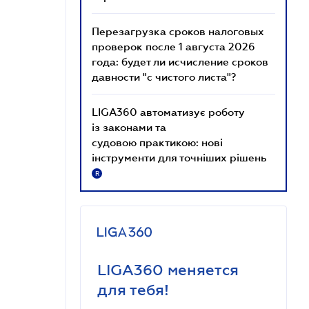
Перезагрузка сроков налоговых
проверок после 1 августа 2026
года: будет ли исчисление сроков
давности "с чистого листа"?
LIGA360 автоматизує роботу
із законами та
судовою практикою: нові
інструменти для точніших рішень
R
LIGA360 меняется
для тебя!