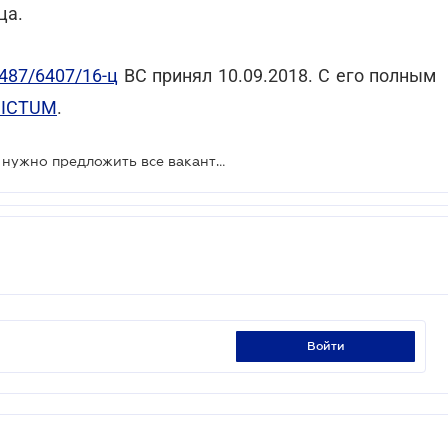
ца.
487/6407/16-ц
ВС принял 10.09.2018. С его полным
DICTUM
.
Когда при увольнении работнику нужно предложить все вакантные должности?
войти