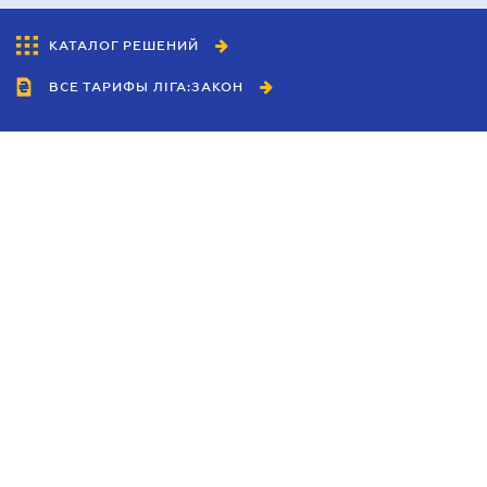
КАТАЛОГ РЕШЕНИЙ
ВСЕ ТАРИФЫ ЛІГА:ЗАКОН
Сотрудничество
Агенты
Дилеры
Политика
конфиденциальности
Условия использования
сайта
Реклама
Блог
Новости компании
Руководства