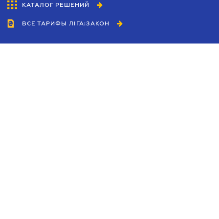
КАТАЛОГ РЕШЕНИЙ
ВСЕ ТАРИФЫ ЛІГА:ЗАКОН
Сотрудничество
Агенты
Дилеры
Политика
конфиденциальности
Условия использования
сайта
Реклама
Блог
Новости компании
Руководства
Каталоги компаний