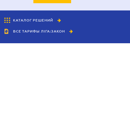
КАТАЛОГ РЕШЕНИЙ
ВСЕ ТАРИФЫ ЛІГА:ЗАКОН
Сотрудничество
Агенты
Дилеры
Политика
конфиденциальности
Условия использования
сайта
Реклама
Блог
Новости компании