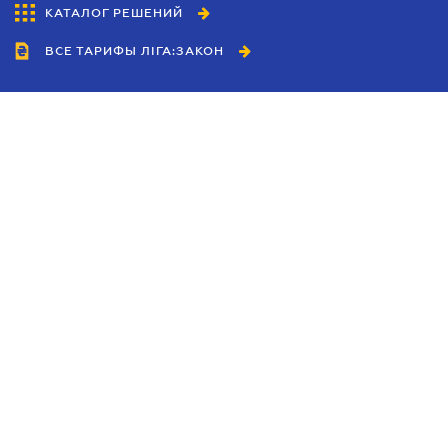
КАТАЛОГ РЕШЕНИЙ
ВСЕ ТАРИФЫ ЛІГА:ЗАКОН
Сотрудничество
Агенты
Дилеры
Политика
конфиденциальности
Условия использования
сайта
Реклама
Блог
Новости компании
Руководства
Каталоги компаний