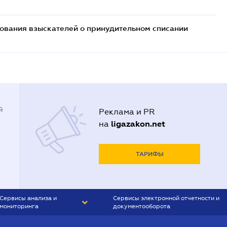
бования взыскателей о принудительном списании
й
Реклама и PR
ligazakon.net
на
ТАРИФЫ
Сервисы анализа и
Сервисы электронной отчетности и
мониторинга
документооборота
CONTR AGENT
Liga:REPORT