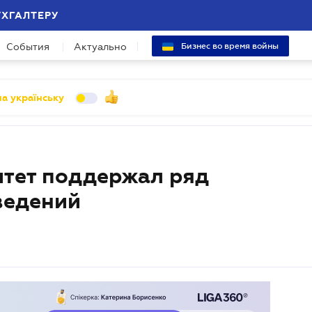
УХГАЛТЕРУ
События
Актуально
Бизнес во время войны
а українську
итет поддержал ряд
ведений