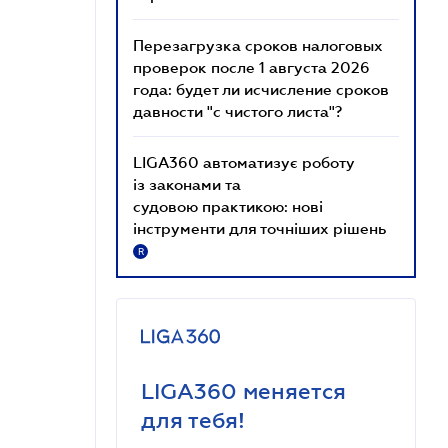
Перезагрузка сроков налоговых
проверок после 1 августа 2026
года: будет ли исчисление сроков
давности "с чистого листа"?
LIGA360 автоматизує роботу
із законами та
судовою практикою: нові
інструменти для точніших рішень
R
LIGA360 меняется
для тебя!