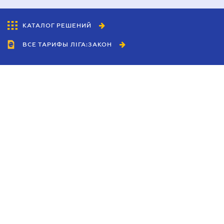
КАТАЛОГ РЕШЕНИЙ
ВСЕ ТАРИФЫ ЛІГА:ЗАКОН
Сотрудничество
Агенты
Дилеры
Политика
конфиденциальности
Условия использования
сайта
Реклама
Блог
Новости компании
Руководства