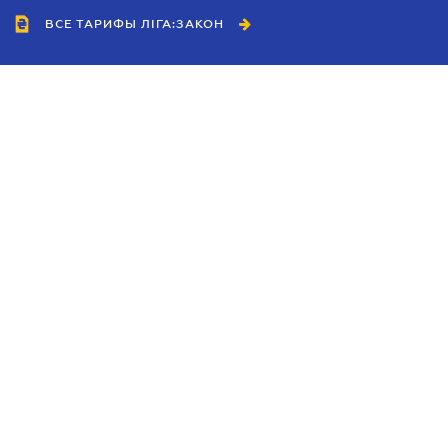
ВСЕ ТАРИФЫ ЛІГА:ЗАКОН
Сотрудничество
Агенты
Дилеры
Политика
конфиденциальности
Условия использования
сайта
Реклама
Блог
Новости компании
Руководства
Каталоги компаний
Темы в центре внимания