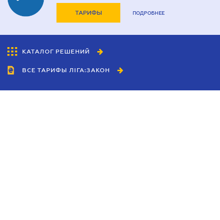
ТАРИФЫ
ПОДРОБНЕЕ
КАТАЛОГ РЕШЕНИЙ
ВСЕ ТАРИФЫ ЛІГА:ЗАКОН
Сотрудничество
Агенты
Дилеры
Политика
конфиденциальности
Условия использования
сайта
Реклама
Блог